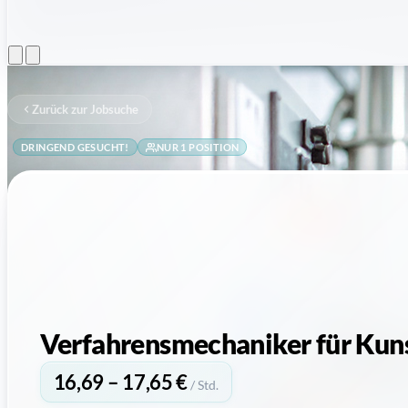
Menü öffnen
Zurück zur Jobsuche
DRINGEND GESUCHT!
NUR 1 POSITION
Verfahrensmechaniker für Kuns
16,69 – 17,65 €
/ Std.