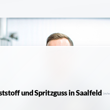
tstoff und Spritzguss
in Saalfeld
(m/w