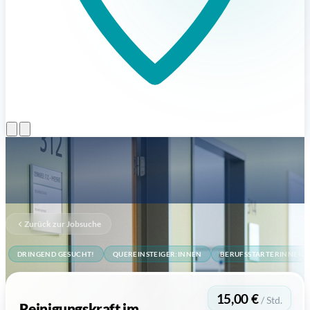
Menü öffnen
Zurück zur Jobsuche
DRINGEND GESUCHT!
QUEREINSTEIGER:INNEN
BERUFSSTARTERINNEN
15,00 €
/ Std.
Reinigungskraft im