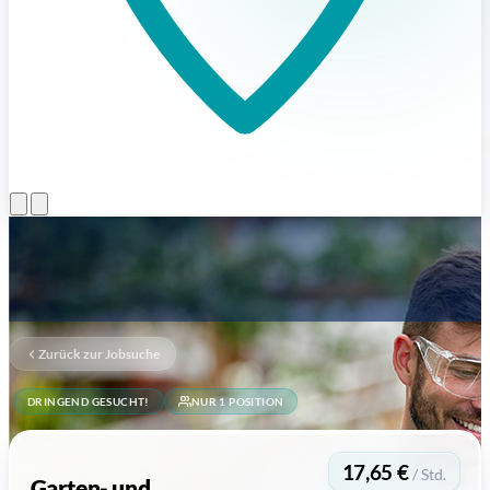
Menü öffnen
Zurück zur Jobsuche
DRINGEND GESUCHT!
NUR 1 POSITION
17,65 €
/ Std.
Garten- und