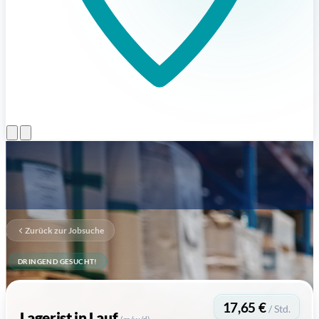
Menü öffnen
Zurück zur Jobsuche
DRINGEND GESUCHT!
17,65 €
/ Std.
Lagerist
in Lauf
(m/w/d)