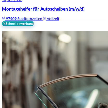
Montagehelfer für Autoscheiben
(m/w/d)
97909 Stadtprozelten
Vollzeit
Schnellbewerbung