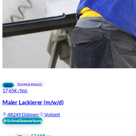
Dringend gesucht!
NEU
17,65€
/Std.
Maler Lackierer
(m/w/d)
48249 Dülmen
Vollzeit
Schnellbewerbung
17,65€