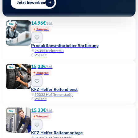
Jetzt bewerben
14,96€
/Std.
Neu
Dringend
Produktionsmitarbeiter Sortierung
96355 Kleintettau
Vollzeit
15,33€
/Std.
Neu
Dringend
KFZ Helfer Reifendienst
95032 Hof (Innenstadt)
Vollzeit
15,33€
/Std.
Neu
Dringend
KFZ Helfer Reifenmontage
95032 Hof (Innenstadt)