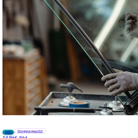
Dringend gesucht!
NEU
14,96€
/Std.