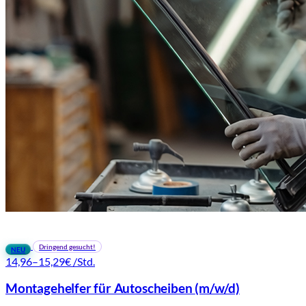
Dringend gesucht!
NEU
14,96–15,29€
/Std.
Montagehelfer für Autoscheiben
(m/w/d)