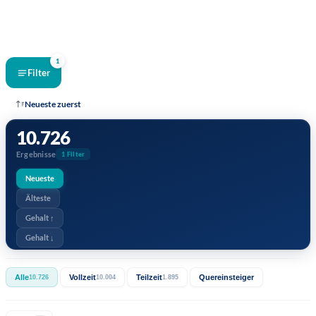
1
Filter
Neueste zuerst
10.726
Ergebnisse
1 Filter
Neueste
Älteste
Gehalt ↑
Gehalt ↓
Alle
Vollzeit
Teilzeit
Quereinsteiger
10.726
10.004
1.895