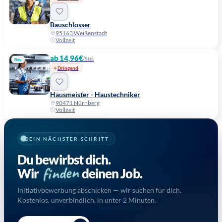
Bauschlosser
95163 Weißenstadt
Vollzeit
ab 14,96€
/Std.
Neu
Dringend
Hausmeister - Haustechniker
90471 Nürnberg
Vollzeit
DEIN NÄCHSTER SCHRITT
Du bewirbst dich.
finden
Wir
deinen Job.
Initiativbewerbung abschicken — wir suchen für dich.
Kostenlos, unverbindlich, in unter 2 Minuten.