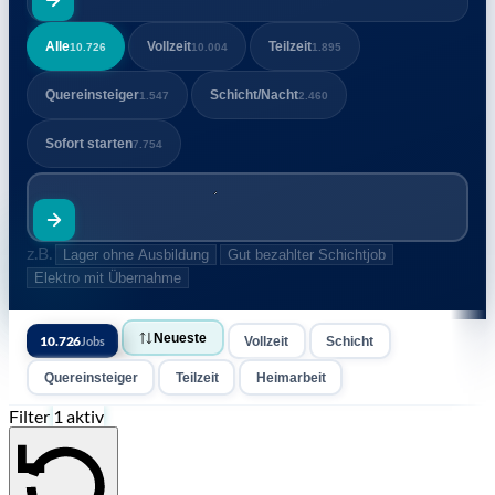
Alle
Vollzeit
Teilzeit
10.726
10.004
1.895
Quereinsteiger
Schicht/Nacht
1.547
2.460
Sofort starten
7.754
z.B.
Lager ohne Ausbildung
Gut bezahlter Schichtjob
Elektro mit Übernahme
Job, z.B. Staplerfahrer
Stadt, PLZ
Neueste
10.726
Jobs
Vollzeit
Schicht
Quereinsteiger
Teilzeit
Heimarbeit
Filter
1 aktiv