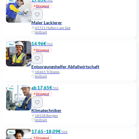
/Std.
Neu
Dringend
Maler Lackierer
45721 Haltern am See
Vollzeit
14,96€
/Std.
Neu
Dringend
Entsorgungshelfer Abfallwirtschaft
18465 Tribsees
Vollzeit
ab 17,65€
/Std.
Neu
Dringend
Klimatechniker
18528 Bergen
Vollzeit
17,65–18,09€
/Std.
Neu
Dringend