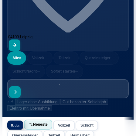
Alle
Vollzeit
Teilzeit
Quereinsteiger
0
—
—
—
Schicht/Nacht
Sofort starten
—
—
z.B.
Lager ohne Ausbildung
Gut bezahlter Schichtjob
Elektro mit Übernahme
Gastronomie
04109 Leipzig
Neueste
0
Jobs
Vollzeit
Schicht
Quereinsteiger
Teilzeit
Heimarbeit