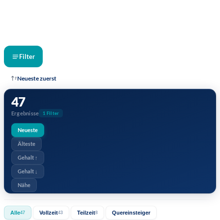
Filter
Neueste zuerst
47
Ergebnisse
1 Filter
Neueste
Älteste
Gehalt ↑
Gehalt ↓
Nähe
Alle
Vollzeit
Teilzeit
Quereinsteiger
47
43
8