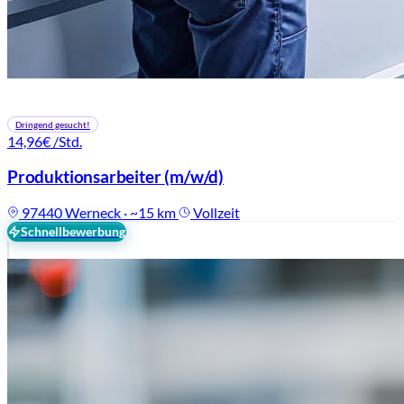
Dringend gesucht!
14,96€
/Std.
Produktionsarbeiter
(m/w/d)
97440 Werneck · ~15 km
Vollzeit
Schnellbewerbung