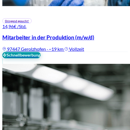
Dringend gesucht!
14,96€
/Std.
Mitarbeiter in der Produktion
(m/w/d)
97447 Gerolzhofen · ~19 km
Vollzeit
Schnellbewerbung