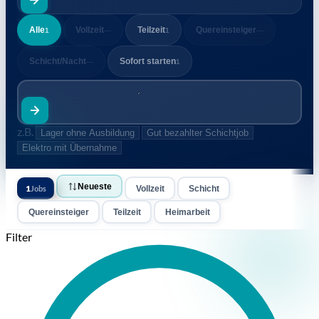
Alle
Vollzeit
Teilzeit
Quereinsteiger
1
—
1
—
Schicht/Nacht
Sofort starten
—
1
z.B.
Lager ohne Ausbildung
Gut bezahlter Schichtjob
Elektro mit Übernahme
Kaufmännisch
04109 Leipzig
Neueste
1
Jobs
Vollzeit
Schicht
Quereinsteiger
Teilzeit
Heimarbeit
Filter