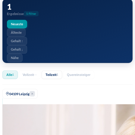
1
Ergebnisse
1 Filter
Neueste
Älteste
Gehalt ↑
Gehalt ↓
Nähe
Alle
Vollzeit
Teilzeit
Quereinsteiger
1
—
1
04109 Leipzig