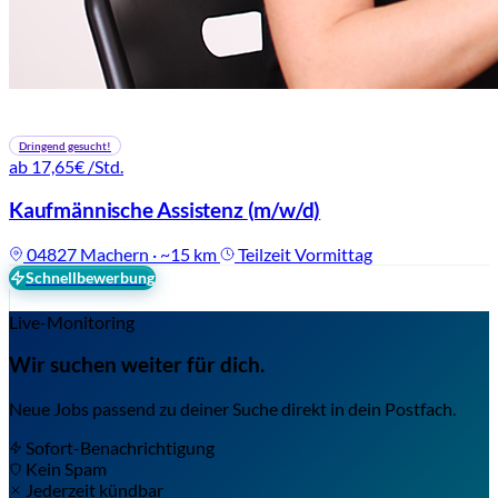
Dringend gesucht!
ab 17,65€
/Std.
Kaufmännische Assistenz
(m/w/d)
04827 Machern · ~15 km
Teilzeit Vormittag
Schnellbewerbung
Live-Monitoring
Wir suchen weiter für dich.
Neue Jobs passend zu deiner Suche direkt in dein Postfach.
Sofort-Benachrichtigung
Kein Spam
Jederzeit kündbar