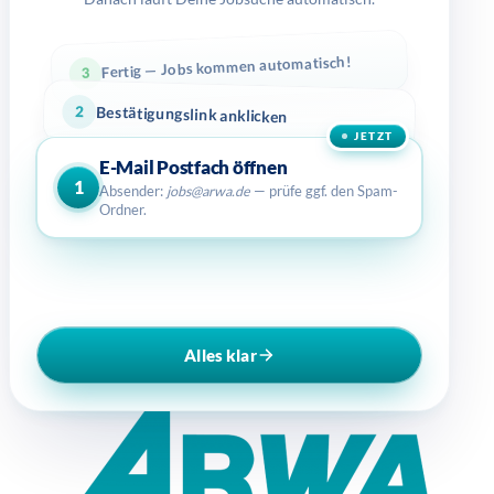
Fertig — Jobs kommen automatisch!
3
2
Bestätigungslink anklicken
JETZT
E-Mail Postfach öffnen
1
Absender:
jobs@arwa.de
— prüfe ggf. den Spam-
Ordner.
Alles klar