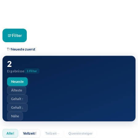
Filter
Neueste zuerst
2
Ergebnisse
1 Filter
Neueste
Älteste
Gehalt ↑
Gehalt ↓
Nähe
Alle
Vollzeit
Teilzeit
Quereinsteiger
2
2
—