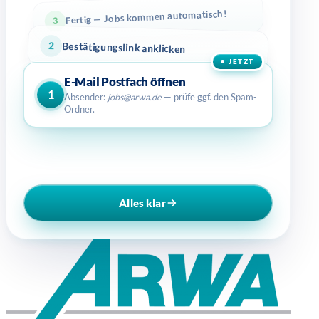
Fertig — Jobs kommen automatisch!
3
2
Bestätigungslink anklicken
JETZT
E-Mail Postfach öffnen
1
Absender:
jobs@arwa.de
— prüfe ggf. den Spam-
Ordner.
Alles klar