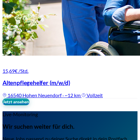
15,69€
/Std.
Altenpflegehelfer
(m/w/d)
16540 Hohen Neuendorf · ~12 km
Vollzeit
Jetzt ansehen
Live-Monitoring
Wir suchen weiter für dich.
Neue Jobs passend zu deiner Suche direkt in dein Postfach.