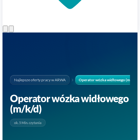
Otwórz menu
Najlepsze oferty pracy w ARWA
Operator wózka widłowego (m/k/d)
Operator wózka widłowego
(m/k/d)
ok. 5 Min. czytania