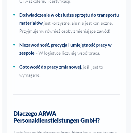
Ci w szkoleniu i certyfikacji.
Doświadczenie w obsłudze sprzętu do transportu
materiałów
jest korzystne, ale nie jest konieczne.
Przyjmujemy również osoby zmieniające zawód!
Niezawodność, precyzja i umiejętność pracy w
zespole
– W logistyce liczy się współpraca.
Gotowość do pracy zmianowej
, jeśli jest to
wymagane.
Dlaczego ARWA
Personaldienstleistungen GmbH?
Jesteśmy ogólnokrajową firmą, która kieruje się trzema