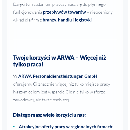
Dzięki tym zadaniom przyczyniasz się do płynnego
funkcjonowania
przepływów towarów
– nieoceniony
wkład dla firm z
branży
,
handlu
i
logistyki
.
Twoje korzyści w ARWA – Więcej niż
tylko praca!
W
ARWA Personaldienstleistungen GmbH
oferujemy Ci znacznie więcej niż tylko miejsce pracy.
Naszym celem jest wsparcie Cię nie tylko w sferze
zawodowej, ale także osobistej.
Dlatego masz wiele korzyści u nas:
Atrakcyjne oferty pracy w regionalnych firmach: