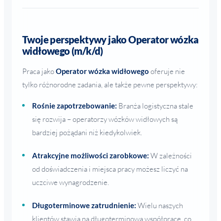
Twoje perspektywy jako Operator wózka
widłowego (m/k/d)
Praca jako
Operator wózka widłowego
oferuje nie
tylko różnorodne zadania, ale także pewne perspektywy:
Rośnie zapotrzebowanie:
Branża logistyczna stale
się rozwija – operatorzy wózków widłowych są
bardziej pożądani niż kiedykolwiek.
Atrakcyjne możliwości zarobkowe:
W zależności
od doświadczenia i miejsca pracy możesz liczyć na
uczciwe wynagrodzenie.
Długoterminowe zatrudnienie:
Wielu naszych
klientów stawia na długoterminową współpracę, co