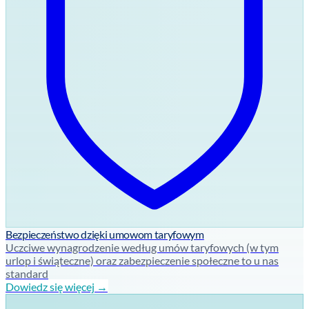
Bezpieczeństwo dzięki umowom taryfowym
Uczciwe wynagrodzenie według umów taryfowych (w tym
urlop i świąteczne) oraz zabezpieczenie społeczne to u nas
standard
Dowiedz się więcej →