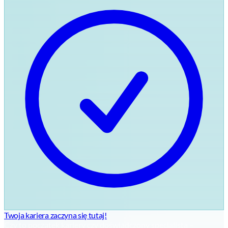
Twoja kariera zaczyna się tutaj!
Czy to początek kariery czy doświadczony specjalista –