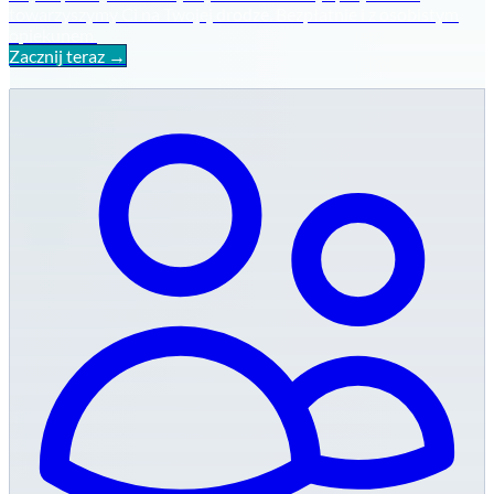
towarzyszymy Ci na Twojej drodze. Bezpłatnie i z osobistym
opiekunem.
Zacznij teraz →