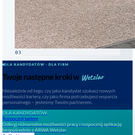
03
DLA KANDYDATÓW · DLA FIRM
Wetzlar
Twoje następne kroki w
Niezależnie od tego, czy jako kandydat szukasz nowych
możliwości kariery, czy jako firma potrzebujesz wsparcia
personalnego – jesteśmy Twoim partnerem.
DLA KANDYDATÓW
Rozpocznij karierę
Odkryj różnorodne możliwości pracy i rozpocznij aplikację
bezpośrednio z ARWA Wetzlar.