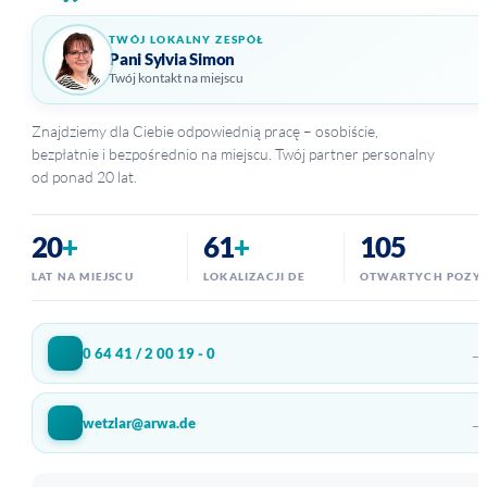
TWÓJ LOKALNY ZESPÓŁ
Pani Sylvia Simon
Twój kontakt na miejscu
Znajdziemy dla Ciebie odpowiednią pracę – osobiście,
bezpłatnie i bezpośrednio na miejscu. Twój partner personalny
od ponad 20 lat.
20
+
61
+
105
LAT NA MIEJSCU
LOKALIZACJI DE
OTWARTYCH POZYC
→
0 64 41 / 2 00 19 - 0
→
wetzlar@arwa.de