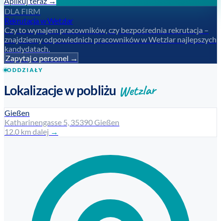
Aplikuj teraz →
DLA FIRM
Rekrutacja w Wetzlar
Czy to wynajem pracowników, czy bezpośrednia rekrutacja –
znajdziemy odpowiednich pracowników w Wetzlar najlepszych
kandydatach.
Zapytaj o personel →
ODDZIAŁY
Wetzlar
Lokalizacje w pobliżu
Gießen
Katharinengasse 5, 35390 Gießen
12.0 km dalej
→