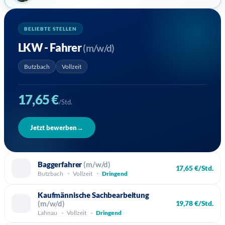
BELIEBTE STELLEN
LKW - Fahrer
(m/w/d)
Butzbach
Vollzeit
17,65 €
/Std.
Jetzt bewerben
→
Baggerfahrer
(m/w/d)
17,65 €/Std.
Butzbach
Vollzeit
Dringend
Kaufmännische Sachbearbeitung
(m/w/d)
19,78 €/Std.
Lahnau
Vollzeit
Dringend