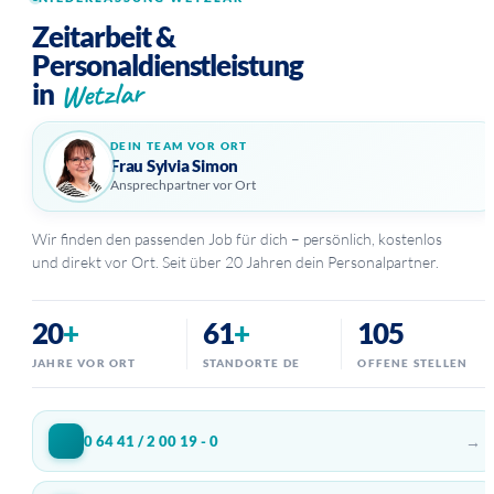
Zeitarbeit &
Personaldienstleistung
Wetzlar
in
DEIN TEAM VOR ORT
Frau Sylvia Simon
Ansprechpartner vor Ort
Wir finden den passenden Job für dich – persönlich, kostenlos
und direkt vor Ort. Seit über 20 Jahren dein Personalpartner.
20
+
61
+
105
JAHRE VOR ORT
STANDORTE DE
OFFENE STELLEN
→
0 64 41 / 2 00 19 - 0