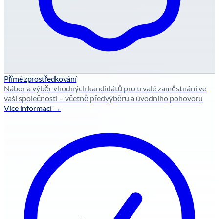
Přímé zprostředkování
Nábor a výběr vhodných kandidátů pro trvalé zaměstnání ve
vaší společnosti – včetně předvýběru a úvodního pohovoru
Více informací →