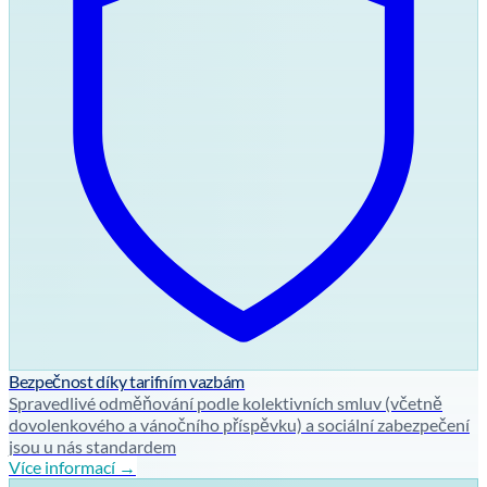
Bezpečnost díky tarifním vazbám
Spravedlivé odměňování podle kolektivních smluv (včetně
dovolenkového a vánočního příspěvku) a sociální zabezpečení
jsou u nás standardem
Více informací →