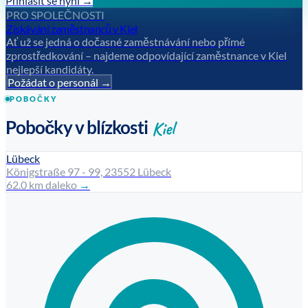
Přihlásit se nyní →
PRO SPOLEČNOSTI
Získávání zaměstnanců v Kiel
Ať už se jedná o dočasné zaměstnávání nebo přímé
zprostředkování – najdeme odpovídající zaměstnance v Kiel
nejlepší kandidáty.
Požádat o personál →
POBOČKY
Kiel
Pobočky v blízkosti
Lübeck
Königstraße 97 - 99, 23552 Lübeck
62.0 km daleko
→