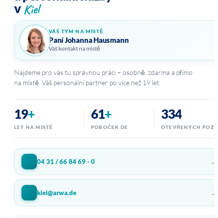
Kiel
v
VÁŠ TÝM NA MÍSTĚ
Paní Johanna Hausmann
Váš kontakt na místě
Najdeme pro vás tu správnou práci – osobně, zdarma a přímo
na místě. Váš personální partner po více než 19 let.
19
+
61
+
334
LET NA MÍSTĚ
POBOČEK DE
OTEVŘENÝCH POZI
→
04 31 / 66 84 69 - 0
→
kiel@arwa.de