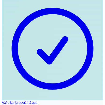
Vaše kariéra začíná zde!