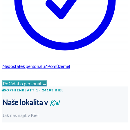
Nedostatek personálu? Pomůžeme!
Flexibilní personální řešení pro každou výzvu – rychle,
spolehlivě a s regionální odborností.
Požádat o personál →
SOPHIENBLATT 1 · 24103 KIEL
Kiel
Naše lokalita v
Jak nás najít v Kiel