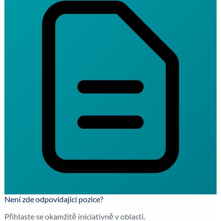
Není zde odpovídající pozice?
Přihlaste se okamžitě iniciativně v oblasti.