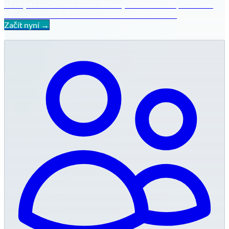
Ať už jste začátečník nebo zkušený odborník – doprovázíme
vás na vaší cestě. Zdarma a s osobním kontaktem.
Začít nyní →