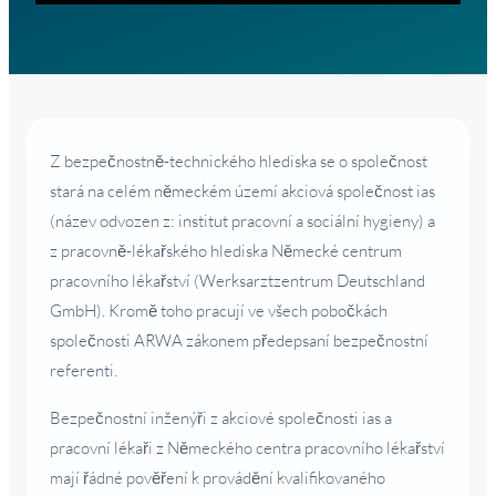
Z bezpečnostně-technického hlediska se o společnost
stará na celém německém území akciová společnost ias
(název odvozen z: institut pracovní a sociální hygieny) a
z pracovně-lékařského hlediska Německé centrum
pracovního lékařství (Werksarztzentrum Deutschland
GmbH). Kromě toho pracují ve všech pobočkách
společnosti ARWA zákonem předepsaní bezpečnostní
referenti.
Bezpečnostní inženýři z akciové společnosti ias a
pracovní lékaři z Německého centra pracovního lékařství
mají řádné pověření k provádění kvalifikovaného