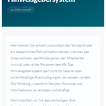
ca. 2 Min. Lesezeit
Hier können Sie schnell und einfach den Verdacht oder
ein tatsächliches Fehlverhalten melden, welches das
Unternehmen, das Wohlergehen der Mitarbeiter
(m/w/d) oder dritte Personen betrifft. Das
Hinweisgebersystem darf nicht für falsche oder
unrechtmäßige Anschuldigungen verwendet werden.
Die Meldung wissentlich falscher Hinweise und
Informationen ist verboten und strafbar.
Gern möchten wir Sie dazu ermutigen, Ihre