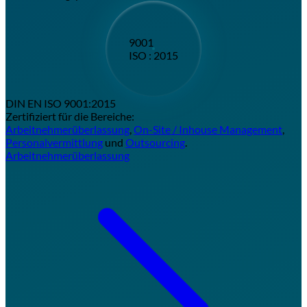
9001
ISO : 2015
DIN EN ISO 9001:2015
Zertifiziert für die Bereiche:
Arbeitnehmerüberlassung
,
On-Site / Inhouse Management
,
Personalvermittlung
und
Outsourcing
.
Arbeitnehmerüberlassung