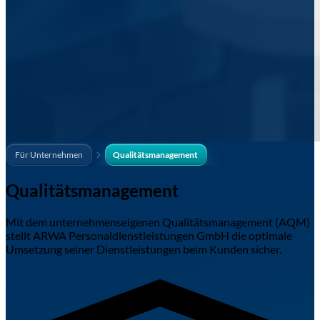
Für Unternehmen
Qualitätsmanagement
Qualitäts­management
Mit dem unternehmenseigenen Qualitätsmanagement (AQM)
stellt ARWA Personaldienstleistungen GmbH die optimale
Umsetzung seiner Dienstleistungen beim Kunden sicher.