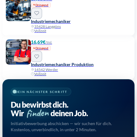
Dringend
Industriemechaniker
35428 Langgöns
Vollzeit
16,69€
/Std.
Dringend
Industriemechaniker Produktion
14542 Werder
Vollzeit
DEIN NÄCHSTER SCHRITT
Du bewirbst dich.
finden
Wir
deinen Job.
Initiativbewerbung abschicken — wir suchen für dich.
Kostenlos, unverbindlich, in unter 2 Minuten.