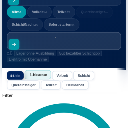
Alle
Vollzeit
Teilzeit
Quereinsteiger
54
54
3
—
Schicht/Nacht
Sofort starten
16
44
z.B.
Lager ohne Ausbildung
Gut bezahlter Schichtjob
Elektro mit Übernahme
Industriemechaniker
Stadt, PLZ
Neueste
54
Jobs
Vollzeit
Schicht
Quereinsteiger
Teilzeit
Heimarbeit
Filter