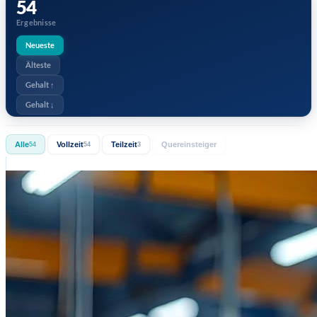
54
Ergebnisse
Neueste
Älteste
Gehalt ↑
Gehalt ↓
Alle
Vollzeit
Teilzeit
Quereinsteiger
54
54
3