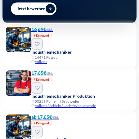
Jetzt bewerben
16,69€
/Std.
Dringend
Industriemechaniker
14471 Potsdam
Vollzeit
17,65€
/Std.
Dringend
Industriemechaniker Produktion
50259 Pulheim (Brauweiler)
Vollzeit / Schicht/Nacht/Wochenende
ab 17,65€
/Std.
Dringend