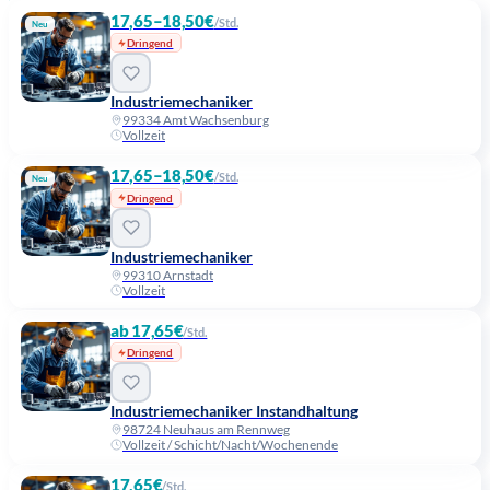
17,65–18,50€
/Std.
Neu
Dringend
Industriemechaniker
99334 Amt Wachsenburg
Vollzeit
17,65–18,50€
/Std.
Neu
Dringend
Industriemechaniker
99310 Arnstadt
Vollzeit
ab 17,65€
/Std.
Dringend
Industriemechaniker Instandhaltung
98724 Neuhaus am Rennweg
Vollzeit / Schicht/Nacht/Wochenende
17,65€
/Std.