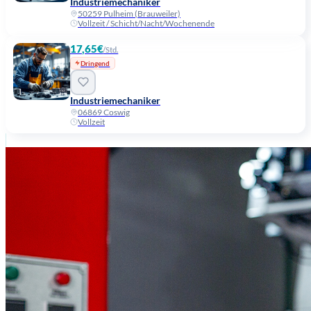
Industriemechaniker
50259 Pulheim (Brauweiler)
Vollzeit / Schicht/Nacht/Wochenende
17,65€
/Std.
Dringend
Industriemechaniker
06869 Coswig
Vollzeit