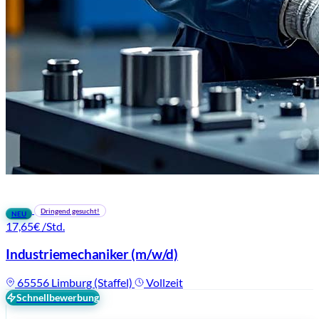
Dringend gesucht!
NEU
17,65€
/Std.
Industriemechaniker
(m/w/d)
65556 Limburg (Staffel)
Vollzeit
Schnellbewerbung