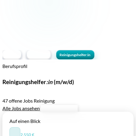
Berufe
Reinigung
Reinigungshelfer:in
Berufsprofil
Beruf —
Reinigungshelfer
:in
(m/w/d)
Berufsprofil, Aufgaben und Karrierechancen
47 offene Jobs
Reinigung
Alle Jobs ansehen
Jetzt bewerben
Auf einen Blick
⌀ BRUTTOMONATSGEHALT
2.550 €
/ Monat