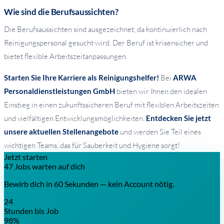
Wie sind die Berufsaussichten?
Die Berufsaussichten sind ausgezeichnet, da kontinuierlich nach
Reinigungspersonal gesucht wird. Der Beruf ist krisensicher und
bietet flexible Arbeitszeitanpassungen.
Starten Sie Ihre Karriere als Reinigungshelfer!
Bei
ARWA
Personaldienstleistungen GmbH
bieten wir Ihnen den idealen
Einstieg in einen zukunftssicheren Beruf mit flexiblen Arbeitszeiten
und vielfältigen Entwicklungsmöglichkeiten.
Entdecken Sie jetzt
unsere aktuellen Stellenangebote
und werden Sie Teil eines
wichtigen Teams, das für Sauberkeit und Hygiene sorgt!
Jetzt starten
47 Jobs warten auf dich
Bewirb dich in 60 Sekunden — kein Account nötig.
24
Stunden bis Job
98%