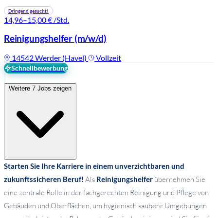
Dringend gesucht!
14,96–15,00 €
/Std.
Reinigungshelfer
(m/w/d)
14542 Werder (Havel)
Vollzeit
Schnellbewerbung
Weitere 7 Jobs zeigen
Starten Sie Ihre Karriere in einem unverzichtbaren und
zukunftssicheren Beruf!
Als
Reinigungshelfer
übernehmen Sie
eine zentrale Rolle in der fachgerechten Reinigung und Pflege von
Gebäuden und Oberflächen, um hygienisch saubere Umgebungen