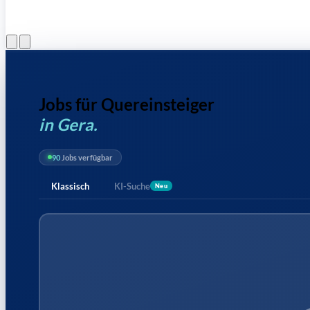
Menü öffnen
Jobs für Quereinsteiger
in Gera.
90
Jobs verfügbar
Klassisch
KI-Suche
Neu