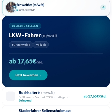
Schweißer (m/w/d)
Fürstenwalde
BELIEBTE STELLEN
LKW - Fahrer
(m/w/d)
Fürstenwalde
Vollzeit
ab 17,65€
/Std.
Jetzt bewerben
→
Buchhalterin
(m/w/d)
ab 17,65€/Std.
Müllrose
Vollzeit / TZ Vormittags
Dringend
Staplerfahrer Seitenschubmast