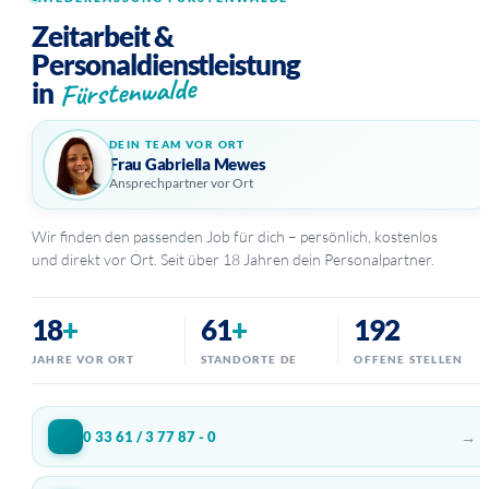
Zeitarbeit &
Personaldienstleistung
Fürstenwalde
in
DEIN TEAM VOR ORT
Frau Gabriella Mewes
Ansprechpartner vor Ort
Wir finden den passenden Job für dich – persönlich, kostenlos
und direkt vor Ort. Seit über 18 Jahren dein Personalpartner.
18
+
61
+
192
JAHRE VOR ORT
STANDORTE DE
OFFENE STELLEN
→
0 33 61 / 3 77 87 - 0