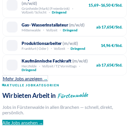
(m/w/d)
15,69–16,50 €/Std.
Grünheide (Mark) (Freienbrink)
Vollzeit / Schicht
Dringend
Gas- Wasserinstallateur
(m/w/d)
ab 17,65€/Std.
Mittenwalde
Vollzeit
Dringend
Produktionsarbeiter
(m/w/d)
14,96 €/Std.
Frankfurt ( Oder )
Vollzeit
Dringend
Kaufmännische Fachkraft
(m/w/d)
ab 17,65€/Std.
Herzfelde
Vollzeit / TZ Vormittags
Dringend
Mehr Jobs anzeigen
→
AKTUELLE JOBKATEGORIEN
Fürstenwalde
Wir bieten Arbeit in
Jobs in Fürstenwalde in allen Branchen — schnell, direkt,
persönlich.
Alle Jobs ansehen →