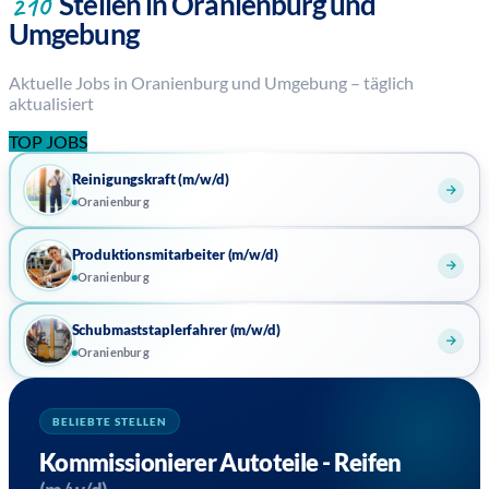
Stellen in Oranienburg und
210
Umgebung
Aktuelle Jobs in Oranienburg und Umgebung – täglich
aktualisiert
TOP JOBS
Reinigungskraft (m/w/d)
Oranienburg
Produktionsmitarbeiter (m/w/d)
Oranienburg
Schubmaststaplerfahrer (m/w/d)
Oranienburg
BELIEBTE STELLEN
Kommissionierer Autoteile - Reifen