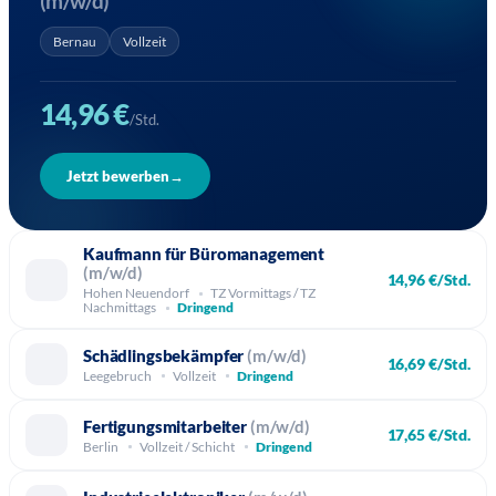
(m/w/d)
Bernau
Vollzeit
14,96 €
/Std.
Jetzt bewerben
→
Kaufmann für Büromanagement
(m/w/d)
14,96 €/Std.
Hohen Neuendorf
TZ Vormittags / TZ
Nachmittags
Dringend
Schädlingsbekämpfer
(m/w/d)
16,69 €/Std.
Leegebruch
Vollzeit
Dringend
Fertigungsmitarbeiter
(m/w/d)
17,65 €/Std.
Berlin
Vollzeit / Schicht
Dringend