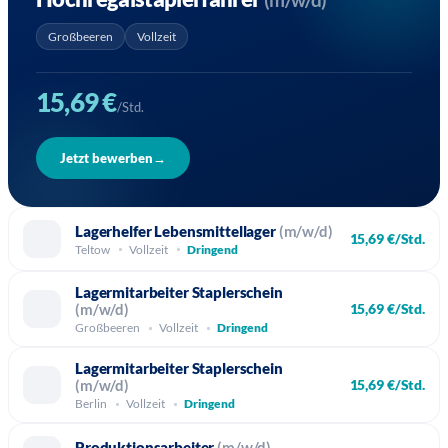
(m/w/d)
Großbeeren
Vollzeit
15,69 €
/Std.
Jetzt bewerben
→
Lagerhelfer Lebensmittellager
(m/w/d)
15,69 €/Std.
Teltow
Vollzeit
Dringend
Lagermitarbeiter Staplerschein
(m/w/d)
15,69 €/Std.
Großbeeren
Vollzeit
Dringend
Lagermitarbeiter Staplerschein
(m/w/d)
15,69 €/Std.
Berlin
Vollzeit
Dringend
Produktionsarbeiter
(m/w/d)