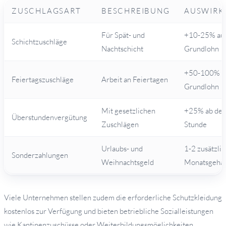
ZUSCHLAGSART
BESCHREIBUNG
AUSWIRK
Für Spät- und
+10-25% au
Schichtzuschläge
Nachtschicht
Grundlohn
+50-100% a
Feiertagszuschläge
Arbeit an Feiertagen
Grundlohn
Mit gesetzlichen
+25% ab der
Überstundenvergütung
Zuschlägen
Stunde
Urlaubs- und
1-2 zusätzli
Sonderzahlungen
Weihnachtsgeld
Monatsgehäl
Viele Unternehmen stellen zudem die erforderliche Schutzkleidung
kostenlos zur Verfügung und bieten betriebliche Sozialleistungen
wie Kantinenzuschüsse oder Weiterbildungsmöglichkeiten.