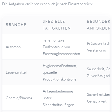
Die Aufgaben variieren erheblich je nach Einsatzbereich:
SPEZIELLE
BESONDER
BRANCHE
TÄTIGKEITEN
ANFORDER
Teilemontage,
Präzision, tech
Automobil
Endkontrolle von
Verständnis
Fahrzeugkomponenten
Hygienemaßnahmen,
Sauberkeit, Ges
Lebensmittel
spezielle
Zuverlässigkeit
Produktionskontrolle
Anlagenbedienung
Sicherheitsbewu
Chemie/Pharma
unter
Genauigkeit
Sicherheitsauflagen