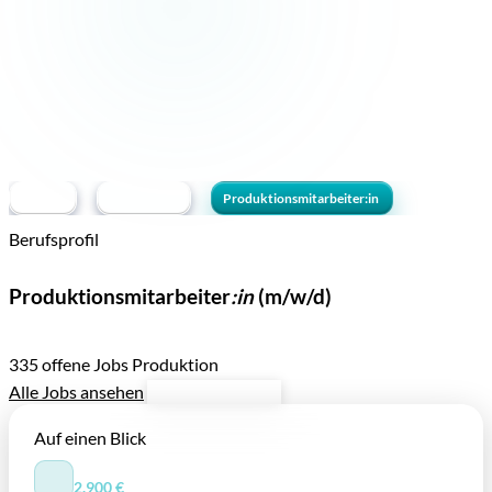
Berufe
Produktion
Produktionsmitarbeiter:in
Berufsprofil
Beruf —
Produktionsmitarbeiter
:in
(m/w/d)
Berufsprofil, Aufgaben und Karrierechancen
335 offene Jobs
Produktion
Alle Jobs ansehen
Jetzt bewerben
Auf einen Blick
⌀ BRUTTOMONATSGEHALT
2.900 €
/ Monat