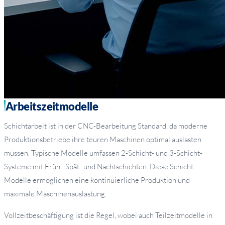
Arbeitszeitmodelle
Schichtarbeit ist in der CNC-Bearbeitung Standard, da moderne
Produktionsbetriebe ihre teuren Maschinen optimal auslasten
müssen. Typische Modelle umfassen 2-Schicht- und 3-Schicht-
Systeme mit Früh-, Spät- und Nachtschichten. Diese Schicht-
Modelle ermöglichen eine kontinuierliche Produktion und
maximale Maschinenauslastung.
Vollzeitbeschäftigung ist die Regel, wobei auch Teilzeitmodelle in