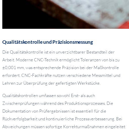
Qualitätskontrolle und Präzisionsmessung
Die Qualitätskontrolle ist ein unverzichtbarer Bestandteil der
Arbeit. Moderne CNC-Technik ermöglicht Toleranzen von bis zu
±0,001 mm, was entsprechende Präzision bei der Maßkontrolle
erfordert. CNC-Fachkräfte nutzen verschiedene Messmittel und
Lehren zur Überprüfung der gefertigten Werkstücke.
Qualitätskontrollen umfassen sowohl Erst- als auch
Zwischenprüfungen während des Produktionsprozesses. Die
Dokumentation von Prüfergebnissen ist essentiell für die
Rückverfolgbarkeit und kontinuierliche Prozessverbesserung. Bei
Abweichungen müssen sofortige Korrekturmaßnahmen eingeleitet