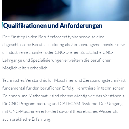
Qualifikationen und Anforderungen
Der Einstieg in den Beruf erfordert typischerweise eine
abgeschlossene Berufsausbildung als Zerspanungsmechaniker m w
d, Industriemechaniker oder CNC-Dreher. Zusätzliche CNC-
Lehrgänge und Spezialisierungen erweitern die beruflichen
Möglichkeiten erheblich.
Technisches Verständnis für Maschinen und Zerspanungstechnik ist
fundamental für den beruflichen Erfolg. Kenntnisse in technischem
Zeichnen und Mathematik sind ebenso wichtig wie das Verständnis
für CNC-Programmierung und CAD/CAM-Systeme. Der Umgang
mit CNC-Maschinen erfordert sowohl theoretisches Wissen als
auch praktische Erfahrung.