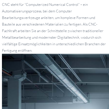
CNC steht für “Computerized Numerical Control” – ein
Automatisierungsprozess, bei dem Computer
Bearbeitungswerkzeuge anleiten, um komplexe Formen und
Bauteile aus verschiedenen Materialien zu fertigen. Als CNC-
Fachkraft arbeiten Sie an der Schnittstelle zwischen traditioneller
Metallbearbeitung und modernster Digitaltechnik, wodurch sich
vielfältige Einsatzmöglichkeiten in unterschiedlichen Branchen der
Fertigung eröffnen.