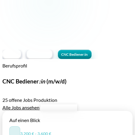
Berufe
Produktion
CNC Bediener:in
Berufsprofil
Beruf —
CNC Bediener
:in
(m/w/d)
Berufsprofil, Aufgaben und Karrierechancen
25 offene Jobs
Produktion
Alle Jobs ansehen
Jetzt bewerben
Auf einen Blick
⌀ BRUTTOMONATSGEHALT
3.200 € - 3.600 €
/ Monat